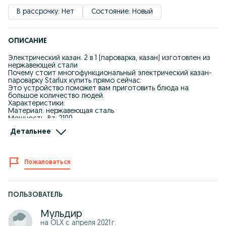
В рассрочку: Нет
Состояние: Новый
ОПИСАНИЕ
Электрический казан. 2 в 1 (пароварка, казан) изготовлен из
нержавеющей стали
Почему стоит многофункциональный электрический казан-
пароварку Starlux купить прямо сейчас:
Это устройство поможет вам приготовить блюда на
большое количество людей.
Характеристики:
Материал: нержавеющая сталь
Мощность, Вт: 2100
Напряжение, В: 220
Детальнее
Частота, Гц: 50
Диаметр, см: 36
Размер, см: 32х52
Функций: Тушить, Жарить, Варить, Приготовление на пару
Пожаловаться
Электрический котел предназначен для приготовления
первых, вторых и третьих блюд, а также варки овощей,
колбас, окороков, зефирных масс в домашних условиях, а
также столовых предприятиях общественного
питания.Устройство поможет вам обслужить большое
ПОЛЬЗОВАТЕЛЬ
количество людей.Изделие может быть использовано как в
домашних условиях, так и в общественных заведениях.
Мульдир
Подробнее пишите на ватцап 87******138
на OLX с
апреля 2021 г.