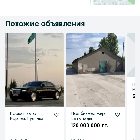
Похожие объявления
Нав
мал
Бе
Прокат авто
Под бизнес жер
Кортеж Гулянка
сатылады
120 000 000 тг.