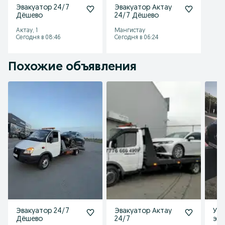
Эвакуатор 24/7
Эвакуатор Актау
Дёшево
24/7 Дёшево
Актау, 1
Мангистау
Сегодня в 08:46
Сегодня в 06:24
Похожие объявления
Эвакуатор 24/7
Эвакуатор Актау
Усл
Дёшево
24/7
эва