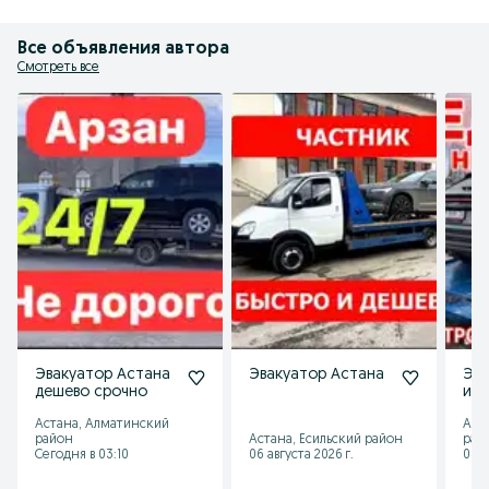
Все объявления автора
Смотреть все
Эвакуатор Астана
Эвакуатор Астана
Эва
дешево срочно
и п
Астана, Алматинский
Аст
район
Астана, Есильский район
рай
Сегодня в 03:10
06 августа 2026 г.
06 а