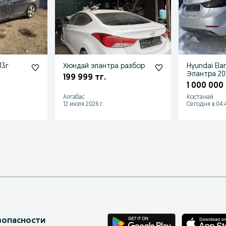
13г
Хюндай элантра разбор
Hyundai Ela
Элантра 201
199 999 тг.
1 000 000 
Алгабас
Костанай
12 июля 2026 г.
Сегодня в 04:4
зопасности