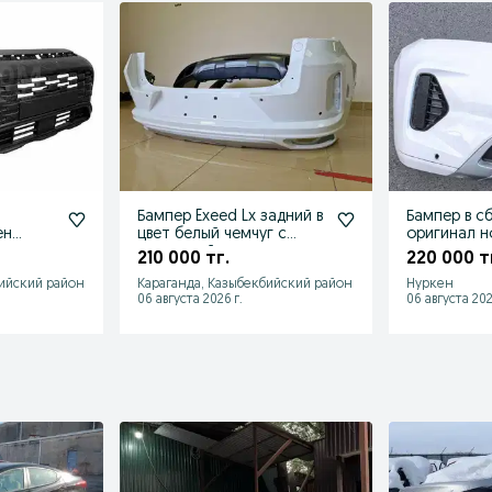
Бампер Exeed Lx задний в
Бампер в сб
ен
цвет белый чемчуг с
оригинал н
накладкой в наличии
210 000 тг.
220 000 т
новый
бийский район
Караганда, Казыбекбийский район
Нуркен
06 августа 2026 г.
06 августа 202