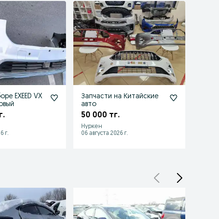
оре EXEED VX
Запчасти на Китайские
Запч
овый
авто
ПЕРЕ
12- н
г.
50 000 тг.
40 0
Нуркен
Карага
6 г.
06 августа 2026 г.
06 авгу