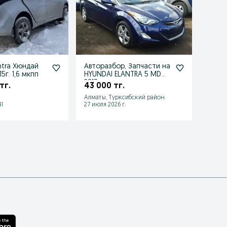
ntra Хюндай
Авторазбор, Запчасти на
Фары 
5г. 1,6 мкпп
HYUNDAI ELANTRA 5 MD
100 
2013
тг.
43 000 тг.
Алматы, Турксибский район
Алматы
1
27 июля 2026 г.
02 авгу