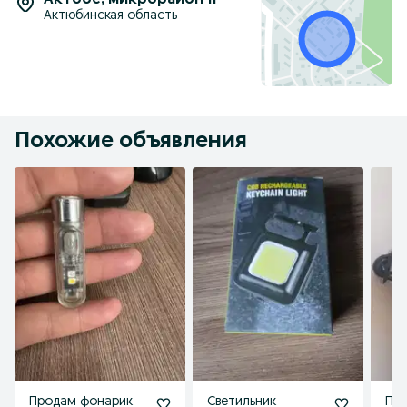
Актобе
,
микрорайон 11
Актюбинская область
Похожие объявления
Продам фонарик
Светильник
Пр