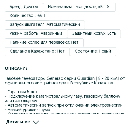
Бренд: Другое
Номинальная мощность, кВт: 8 
Количество фаз: 1
Запуск двигателя: Автоматический
Режим работы: Аварийный
Защитный кожух: Есть
Наличие колес для перевозки: Нет
Сделано в Казахстане : Нет
Состояние: Новый
ОПИСАНИЕ
Газовые генераторы Generac серии Guardian ( 8 - 20 кВА) от
официального дистрибьютора в Республике Казахстан.
- Гарантия 5 лет
- Подключение к магистральному газу, газовому баллону
или газгольдеру
- Автоматический запуск при отключении электроэнергии
- Низкий уровень шума
- Отсутствие токсичных продуктов сгорания и неприятных
запахов
Детальнее
- Удаленный мониторинг
С полным ассортиментом Вы можете ознакомиться на