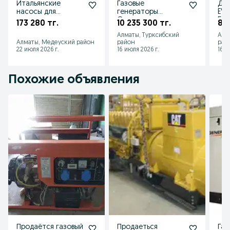
Итальянские
Газовые
Др
насосы для
генераторы
EVA
промышленных
Generac
5.0
173 280 тг.
10 235 300 тг.
83 
объектов и систем
Commercial
Алматы, Турксибский
Алм
Алматы, Медеуский район
район
рай
22 июля 2026 г.
16 июля 2026 г.
16 и
Похожие объявления
Продаётся газовый
Продаеться
Газ