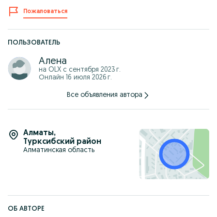
нашем сайте: generac.org.kz
Пожаловаться
Мы оказываем широкий спектр услуг:
- Подбор оборудования,
- Предмонтажный выезд,
- Доставка,
ПОЛЬЗОВАТЕЛЬ
- Монтаж оборудования,
- Сервисное обслуживание и ремонт.
Алена
на OLX с
сентября 2023 г.
! Установка генератора под ключ !
Онлайн 16 июля 2026 г.
Все объявления автора
Алматы
,
Турксибский район
Алматинская область
ОБ АВТОРЕ