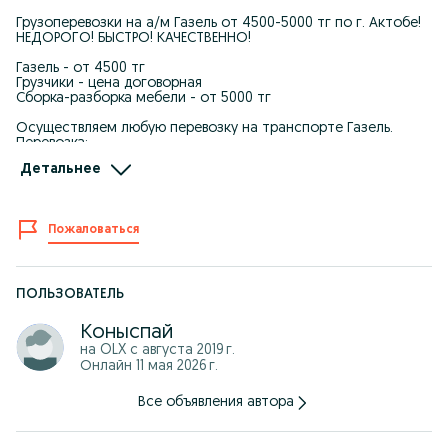
Грузоперевозки на а/м Газель от 4500-5000 тг по г. Актобе!
НЕДОРОГО! БЫСТРО! КАЧЕСТВЕННО!
Газель - от 4500 тг
Грузчики - цена договорная
Сборка-разборка мебели - от 5000 тг
Осуществляем любую перевозку на транспорте Газель.
Перевозка:
- Мебели
Детальнее
- Дом вещи
- Быт.техники
- Стройматериалы
- Торговые оборудование
Пожаловаться
Мы Вам организуем переезд квартиры, домов, дачи и офиса.
• 24/7, работаем круглосуточно ( ночные заказы - заранее
заказывать надо)
• Скидки при больших объёмах.
ПОЛЬЗОВАТЕЛЬ
Заключаем договора, предоставляем счёт-фактуру.
Коныспай
Ваш груз - наш главный приоритет! Доставим все быстро,
на OLX с
августа 2019 г.
аккуратно и главное за ДОСТУПНЫЕ ЦЕНЫ. Круглосуточно,
Онлайн 11 мая 2026 г.
без выходных!
Все объявления автора