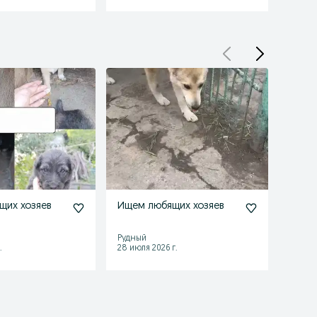
щих хозяев
Ищем любящих хозяев
Ищем
коте
Рудный
Рудны
.
28 июля 2026 г.
29 июл