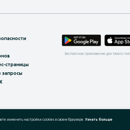
зопасности
Бесплатное приложение для твоего те
онов
ес-страницы
 запросы
X
жете изменить настройки cookies в своeм браузере.
Узнать больше