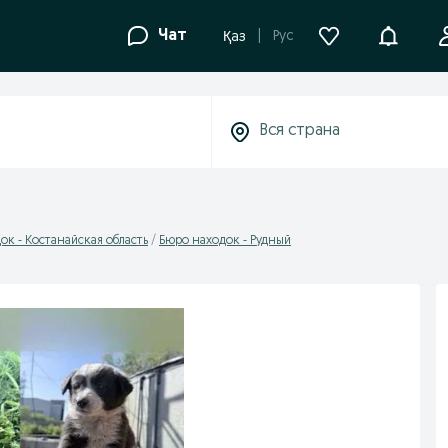
Уведомле
Чат
Рус
Қаз
ок - Костанайская область
Бюро находок - Рудный