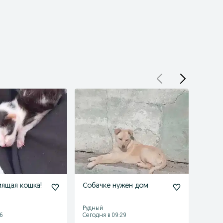
ящая кошка!
Собачке нужен дом
Проп
найти
Рудный
Рудны
6
Сегодня в 09:29
Сегодн