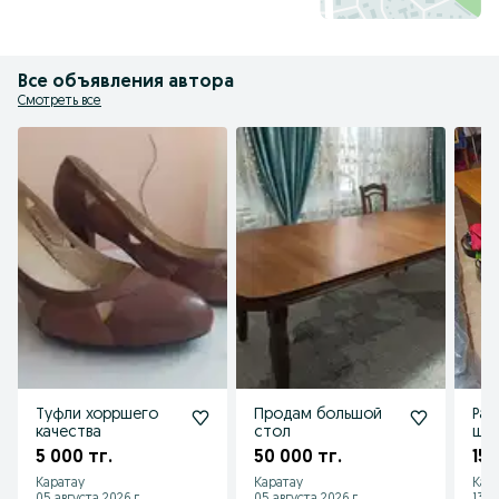
Все объявления автора
Смотреть все
Туфли хорршего
Продам большой
Рар
качества
стол
шве
5 000 тг.
50 000 тг.
15 
Каратау
Каратау
Кар