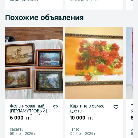
05 августа 2026 г.
05 августа 2026 г.
13 и
Похожие объявления
Фольгированный
Картина в рамке
Про
(ПЕРЛАМУТРОВЫЙ)
цветы
30*
настенный пейзаж
6 000 тг.
10 000 тг.
8 0
Каратау
Талас
Бол
08 июля 2026 г.
09 июля 2026 г.
16 и