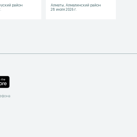
еуский район
Алматы, Алмалинский район
Алмат
.
28 июля 2026 г.
18 июл
лефона