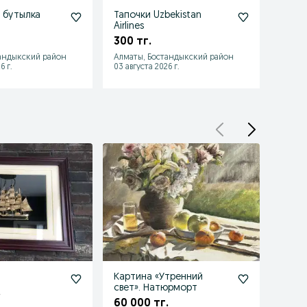
 бутылка
Тапочки Uzbekistan
Nutria
Airlines
кофе
300 тг.
5 90
андыкский район
Алматы, Бостандыкский район
Алмат
6 г.
03 августа 2026 г.
03 авгу
Картина «Утренний
Карти
свет». Натюрморт
юрта 
.
60 000 тг.
55 0