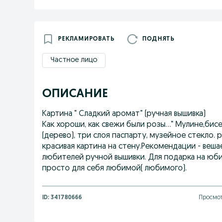
РЕКЛАМИРОВАТЬ
ПОДНЯТЬ
Частное лицо
ОПИСАНИЕ
Картина " Сладкий аромат" (ручная вышивка)
Как хороши, как све‌жи были розы…" Мулине,би
(дерево), три слоя паспарту, музейное стекло. 
красивая картина на стену.Рекомендации - вешае
любителей ручной вышивки. Для подарка на юби
просто для себя любимой( любимого).
ID:
341780666
Просмот