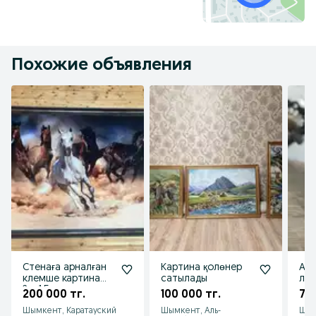
Похожие объявления
Стенаға арналған
Картина қолөнер
Ант
клемше картина
сатылады
лю
2м-1.5 м
200 000 тг.
100 000 тг.
75 
Шымкент, Каратауский
Шымкент, Аль-
Шым