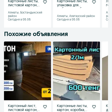
Картонные листы,
Картонные листы,
Лис
листовой картон,
упаковка для
гоф
упаковка, картон
мебели, коробка,
кар
Алматы, Бостандыкский
Алм
картон
кар
район
Алматы, Алатауский район
рай
Сегодня в 08:08
Сегодня в 08:08
Сего
Похожие объявления
Картонный лист,
Картонные листы,
Кар
листовой картон,
картон, коробка,
для