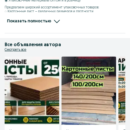
◉ Упаковочные материалы оптом и в розницу 

Предлагаем широкий ассортимент упаковочных товаров:  

◌ Картонные лист – различных размеров и плотности  

◌ Картонные коробки – стандартные и под заказ  

◌ Картонная тара – для хранения и транспортировки  

Показать полностью
◌ Стрейч-пленка – для надежной фиксации  

◌ Скотч упаковочный – прозрачный, коричневый, с логотипом  

● Быстрая доставка ● Выгодные цены ● Индивидуальные заказы  

Свяжитесь с нами для консультации и заказа!
Все объявления автора
Смотреть все