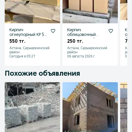
Кирпич
Кирпич
Кир
огнеупорный КР 5
облицовочный
огн
шамотный в
керамический
44,
550 тг.
250 тг.
725
наличии
СОЛОМА 0,7НФ в
реб
Астана, Сарыаркинский
Астана, Сарыаркинский
Аст
наличии
ша
район
район
рай
нал
Сегодня в 05:27
06 августа 2026 г.
06 а
Похожие объявления