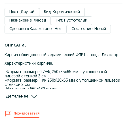
Цвет: Другой
Вид: Керамический
Назначение: Фасад
Тип: Пустотелый
Сделано в Казахстане : Нет
Состояние: Новый
ОПИСАНИЕ
Кирпич облицовочный керамический ФЛЕШ завода Ликолор.
Характеристики кирпича:
-Формат, размер: 0,7НФ, 250х85х65 мм с утолщенной
лицевой стенкой 2 см;
-Формат, размер: 1НФ, 250х120х65 мм с утолщенной лицевой
стенкой 2 см;
-На поддоне 660/480 штук;
-Марка по прочности М200;
Детальнее
-Водопоглощение 8-10%;
-Морозостойкость F100.
Офис-склад: Астана, улица С 330, здание 5, в 2GIS -
Пожаловаться
Компания Артель.
График работы: понедельник – пятница с 9.00 до 16.00.
Форма оплаты: безналичный, наличный расчет, KASPI PAY.