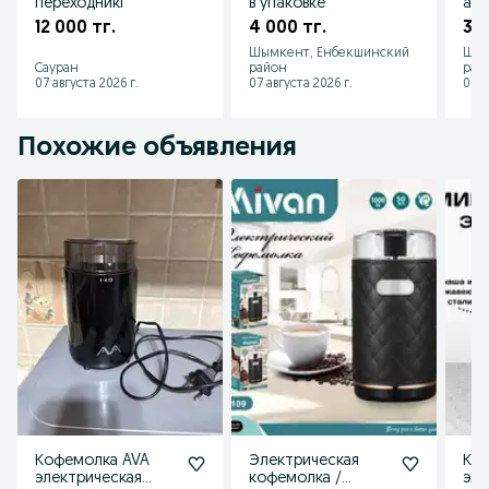
переходникl
в упаковке
ада
упа
12 000 тг.
4 000 тг.
30 
Шымкент, Енбекшинский
Шым
Сауран
район
рай
07 августа 2026 г.
07 августа 2026 г.
07 а
Похожие объявления
Кофемолка AVA
Электрическая
Ко
электрическая
кофемолка /
эле