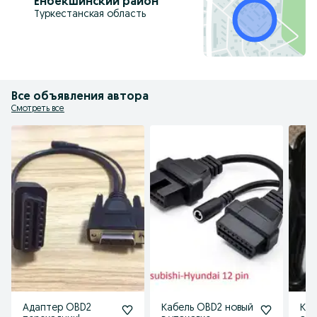
Енбекшинский район
Туркестанская область
Все объявления автора
Смотреть все
Адаптер OBD2
Кабель OBD2 новый
Каб