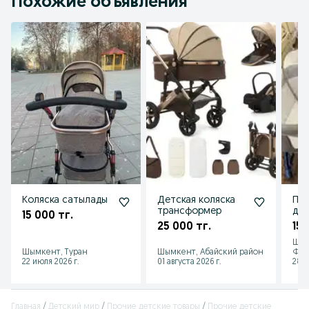
Похожие объявления
Коляска сатылады
Детская коляска
Про
трансформер
для
15 000 тг.
но
25 000 тг.
15 
Шым
Шымкент, Туран
Шымкент, Абайский район
Фар
22 июля 2026 г.
01 августа 2026 г.
28 и
Главная
Детский мир
Прочие детские товары
Прочие детские