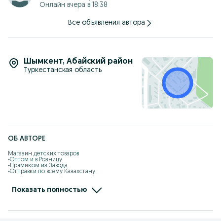
Онлайн вчера в 18:38
Все объявления автора
Шымкент
,
Абайский район
Туркестанская область
ОБ АВТОРЕ
Магазин детских товаров 

-Оптом и в Розницу

-Прямиком из Завода

-Отправки по всему Казахстану

-Kaspi рассрочка, Red есть

-Самовызов адрес: Жандарбекова 93

-Без выходных с 10:00-22:00

Показать полностью
-Доставка по городу Шымкент бесплатно