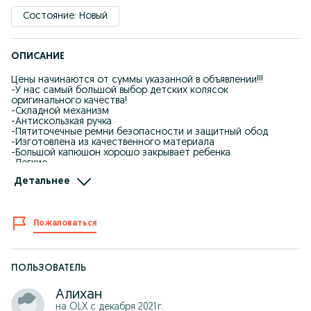
Состояние: Новый
ОПИСАНИЕ
Цены начинаются от суммы указанной в объявлении!!!
-У нас самый большой выбор детских колясок
оригинального качества!
-Складной механизм
-Антискользкая ручка
-Пятиточечные ремни безопасности и защитный обод
-Изготовлена из качественного материала
-Большой капюшон хорошо закрывает ребенка
-Легкие
-Бесшумные колеса
Детальнее
-В самолёт пропускают как ручную кладь
-В комплекте: защитный чехол для транспортировки,
несколько видов сеток, сумка
Пожаловаться
-При оплате Kaspi QR получаете обратно на свой счет 3% от
стоимости товара
-Kaspi рассрочка, Red
ПОЛЬЗОВАТЕЛЬ
-Отправка по всему Казахстану
-Доставка по городу Шымкент бесплатно
Алихан
-Работаем без выходных
на OLX с
декабря 2021 г.
-Самовызов: Жандарбекова 93