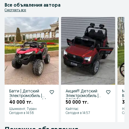
Все объявления автора
Смотреть все
Багги | Детский
Акция!!! Детский
Мег
Электромобиль |
Электромобиль |
Вел
Полно Приводный |
TOYOTA
Ве
40 000 тг.
50 000 тг.
38 
Яркий и
Внедорожник | По
спо
Шымкент, Туран
Кайтпас
Нур
Насыщенный!
Оптовой Цене!
Опт
Сегодня в 14:58
Сегодня в 14:57
Сего
роз