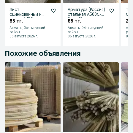
Лист
Арматура (Россия)
Тру
оцинкованный и
стальная А500С-от
Опт
цветной (50
6 до 40
роз
85 тг.
85 тг.
20 
цветов) — рубим
мм.Доставим в
Нед
Алматы, Жетысуский
Алматы, Жетысуский
Алм
до 3 м, цена
день заказа!
Дос
район
район
рай
выгодная!
06 августа 2026 г.
06 августа 2026 г.
06 а
Похожие объявления