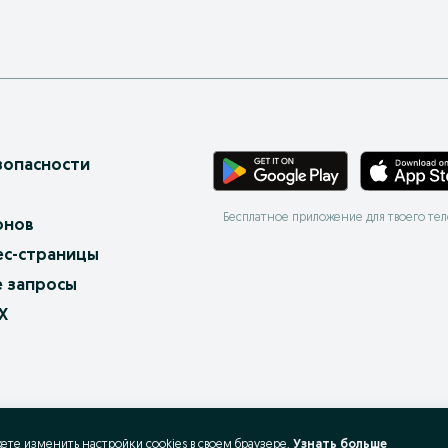
зопасности
Бесплатное приложение для твоего те
онов
ес-страницы
 запросы
X
жете изменить настройки cookies в своeм браузере.
Узнать больше