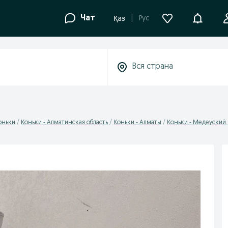
Уведомле
Чат
Рус
Қаз
оньки
Коньки - Алматинская область
Коньки - Алматы
Коньки - Медеуский