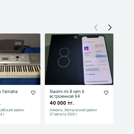
р Yamaha
Xiaomi mi 8 ram 6
Дрон 
встроенной 64
UAV1
.
40 000 тг.
12 49
сибский район
Алматы, Жетысуский район
Алмат
6 г.
07 августа 2026 г.
08 авгу