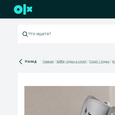
Перейти к нижнему колонтитулу
Назад
Главная
Хобби, отдых и спорт
Спорт / отдых
К