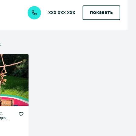
xxx xxx xxx
показать
е
с,
для
х птиц