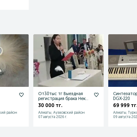
і
От30тыс тг Выездная
Синтезато
регистрация брака Неке
DGX-220
қию рәсімі книги книги
30 000 тг.
69 999 тг
книг
кий район
Алматы, Ауэзовский район
Алматы, Турк
07 августа 2026 г.
09 августа 202