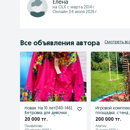
Елена
на OLX с
марта 2014 г.
Онлайн 04 июля 2026 г.
Все объявления автора
Смотреть вс
Новая. На 10 лет(140-146).
Игровой комплек
Ветровка для девочки
площадка, стенд 
Kalborn из мембранной
попугаев и други
20 000 тг.
200 000 тг.
Панфилово
Алатау