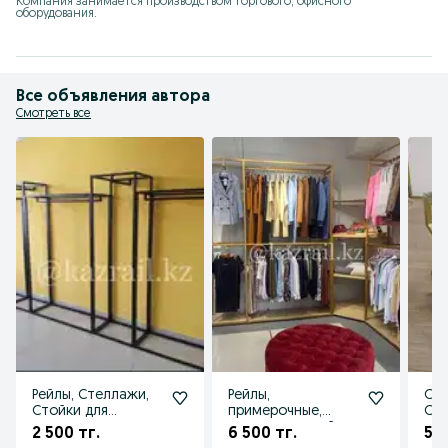
Компания занимается производством торгового, офисного 
оборудования.
Все объявления автора
Смотреть все
Рейлы, Стеллажи,
Рейлы,
Ст
Стойки для
примерочные,
Сто
одежды с вашим
стеллажи, стойки,
оде
2 500 тг.
6 500 тг.
5 7
дизайном на заказ
вешала, ресепшн,
дру