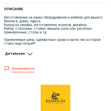
ОПИСАНИЕ
Изготовление на заказ оборудования и мебели для вашего
бизнеса, дома, офиса.
Выезд на замеры, изготовление эскизов, дизайна.
Рейлы, стеллажи, стойки, вешала, консоли, ресепшн,
примерочные, столы и тд.
Приемлемые цены, адекватные сроки и качество которое
стало еще лучше!!!
*Внимание! Цены рассчитываются индивидуально по
Детальнее
размерам и количеству!*
Доставка по городу Алматы
Пожаловаться
По всем вопросам звоните или пишите на what’s app по
номеру указанному в шапке профиля
ПРОСЬБА ПИСАТЬ НА ВОТСАП В ОЛХ НЕ УСПЕВАЕМ ОТВЕЧАТЬ
Заходите на наш Инстаграм: KAZRAIL.KZ