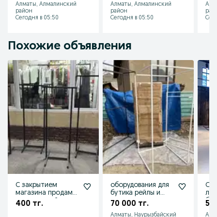
Алматы, Алмалинский
Алматы, Алмалинский
Алм
полки
обо
район
район
рай
зак
Сегодня в 05:50
Сегодня в 05:50
Сего
Похожие объявления
С закрытием
оборудования для
Сто
магазина продам
бутика рейлы и
лаж
манекен, рейлы,
примерочная
бут
400 тг.
70 000 тг.
5 0
вешалки, ресепшн,
оде
Алматы, Наурызбайский
Алм
зеркало.