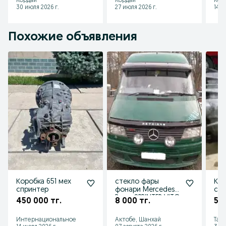
Кордай
Кордай
Кор
30 июля 2026 г.
27 июля 2026 г.
14 и
Похожие объявления
Коробка 651 мех
стекло фары
Кпп
спринтер
фонари Mercedes-
сту
Benz: SPRINTER VITO
450 000 тг.
8 000 тг.
50
Интернациональное
Актобе, Шанхай
Тара