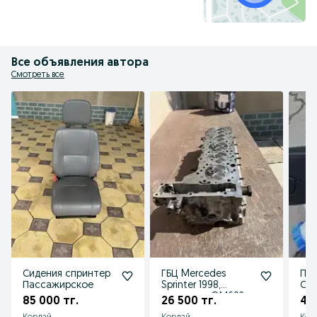
Все объявления автора
Смотреть все
Сидения спринтер
ГБЦ Mercedes
Под
Пассажирское
Sprinter 1998,
Спр
двигатель OM602
куз
85 000 тг.
26 500 тг.
45 
TDI