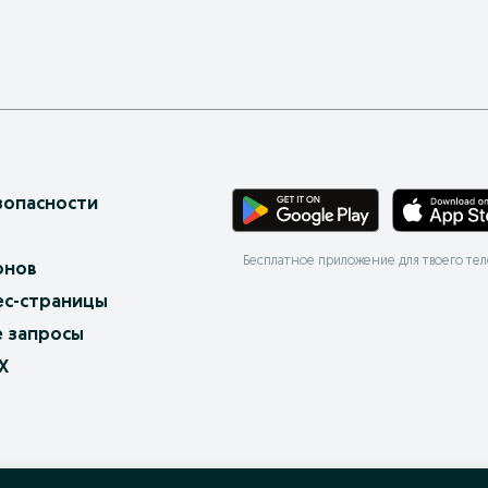
зопасности
Бесплатное приложение для твоего те
онов
ес-страницы
 запросы
X