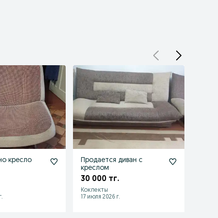
но кресло
Продается диван с
Диван
креслом
10 00
30 000 тг.
Кокпекты
Темир
.
17 июля 2026 г.
12 июля