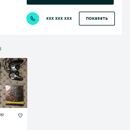
xxx xxx xxx
показать
е
ер