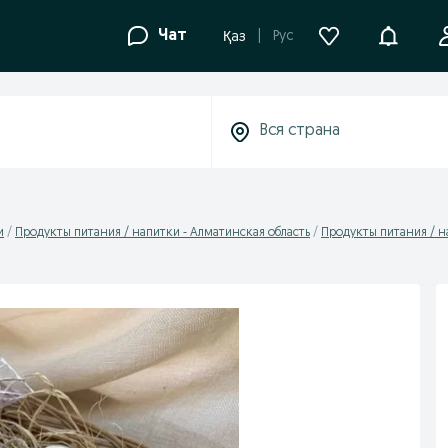
Уведомле
Чат
Рус
Қаз
и
Продукты питания / напитки - Алматинская область
Продукты питания / н