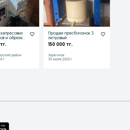
 запресовки
Продам пресбочонок 3
Зелён
ов и обрезки
литровый.
натур
тг.
150 000 тг.
500 
ауский район
Заречное
Конаев
6 г.
30 июля 2026 г.
28 июл