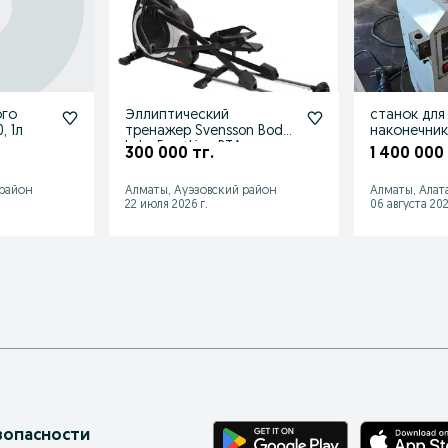
ого
Эллиптический
станок для
, 1л
тренажер Svensson Body
наконечник
Labs FrontLine RTA.
проводов
300 000 тг.
1 400 000 
Эллипсоид.
 район
Алматы, Ауэзовский район
Алматы, Алат
22 июля 2026 г.
06 августа 202
зопасности