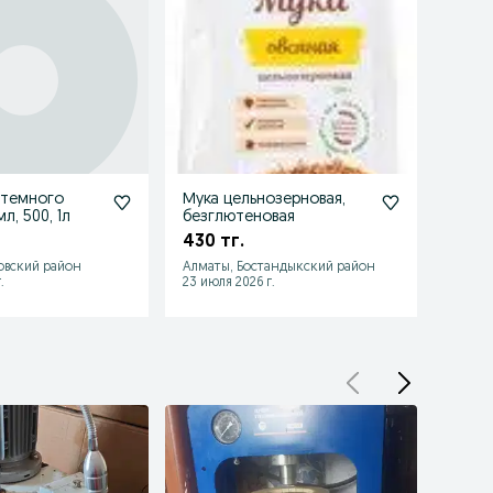
 темного
Мука цельнозерновая,
Прода
л, 500, 1л
безглютеновая
Воск
430 тг.
4 50
овский район
Алматы, Бостандыкский район
Алматы
.
23 июля 2026 г.
23 июл