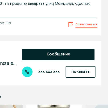
00 тг в пределах квадрата улиц Момышулы-Достык,
ов: 1109
Пожаловаться
Сообщение
Эко маркет Соты здоровья insta eco_market.kz
xxx xxx xxx
показать
е