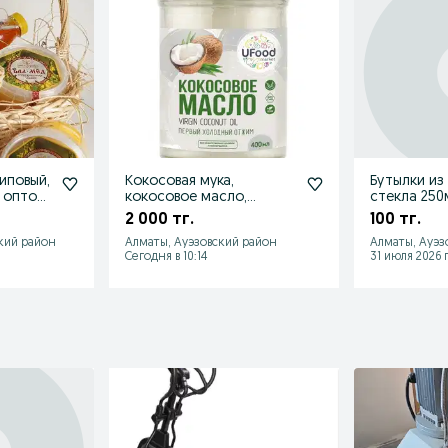
иповый,
Кокосовая мука,
Бутылки из
. оптом
кокосовое масло,
стекла 250м
секи
кокосовое молоко,
2 000 тг.
100 тг.
кокосовые продукты
кий район
Алматы, Ауэзовский район
Алматы, Ауэз
Сегодня в 10:14
31 июля 2026 г