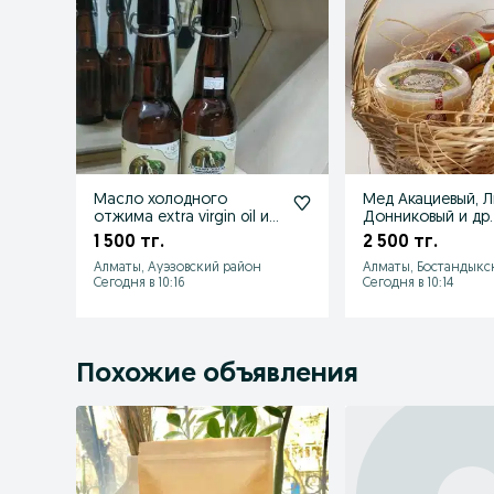
Масло холодного
Мед Акациевый, Л
отжима extra virgin oil из
Донниковый и др
разных культур
и в розницу с па
1 500 тг.
2 500 тг.
Алматы, Ауэзовский район
Алматы, Бостандыкс
Сегодня в 10:16
Сегодня в 10:14
Похожие объявления