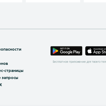
зопасности
Бесплатное приложение для твоего те
онов
ес-страницы
 запросы
X