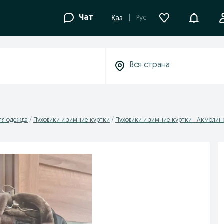
Уведомле
Чат
Рус
Қаз
яя одежда
Пуховики и зимние куртки
Пуховики и зимние куртки - Акмолинс