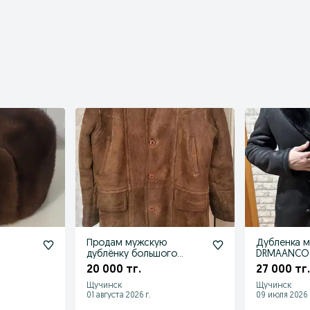
Продам мужскую
Дубленка м
дублёнку большого
DRMAANCO
размера
20 000 тг.
27 000 тг.
Щучинск
Щучинск
01 августа 2026 г.
09 июля 2026 