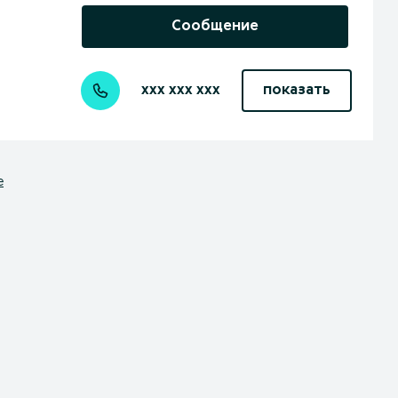
Сообщение
xxx xxx xxx
показать
е