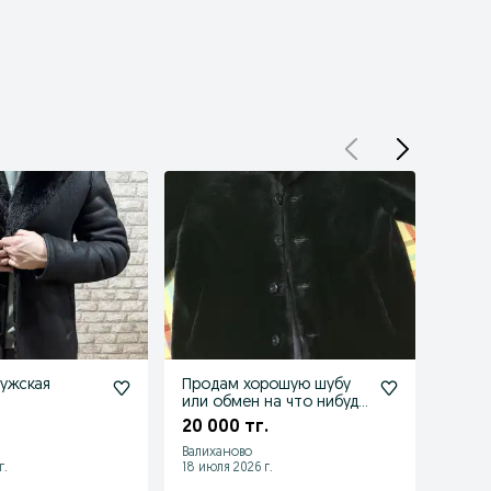
ужская
Продам хорошую шубу
Шуба
или обмен на что нибудь
50 0
другое
20 000 тг.
Валиханово
Астана
г.
18 июля 2026 г.
30 июл