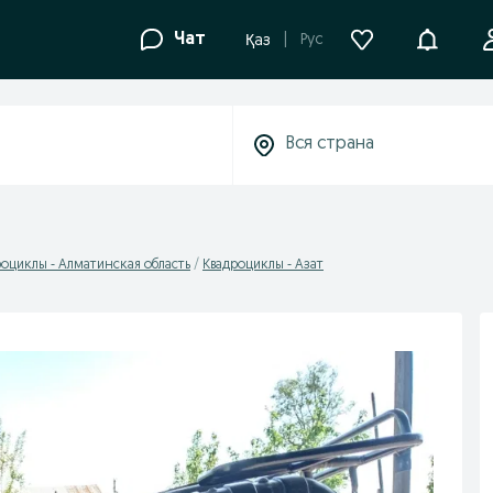
Уведомле
Чат
Рус
Қаз
оциклы - Алматинская область
Квадроциклы - Азат