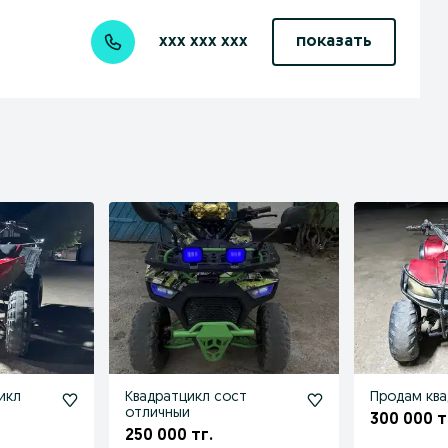
xxx xxx xxx
показать
икл
Квадратцикл сост
Продам ква
отличныи
300 000 т
250 000 тг.