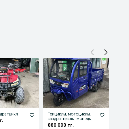
дратцикл
Трициклы, мотоциклы,
Квадр
квадратциклы, мопеды,
г.
200 
скутеры
880 000 тг.