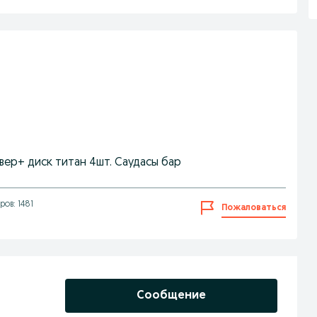
звер+ диск титан 4шт. Саудасы бар
ов: 1481
Пожаловаться
Сообщение