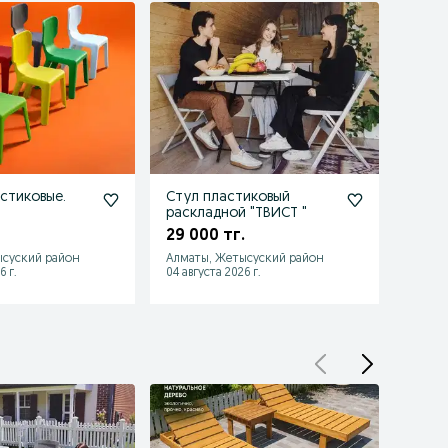
астиковые.
Стул пластиковый
Стул 
раскладной "ТВИСТ "
16 70
29 000 тг.
ысуский район
Алматы, Жетысуский район
Алмат
6 г.
04 августа 2026 г.
04 авгу