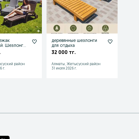
ежак
деревянные шезлонги
Шезл
й. Шезлонг
для отдыха
дере
.
32 000 тг.
32 0
ысуский район
Алматы, Жетысуский район
Алмат
6 г.
31 июля 2026 г.
29 июл