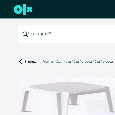
Перейти к нижнему колонтитулу
Назад
Главная
Дом и сад
Сад / огород
Сад / огород 