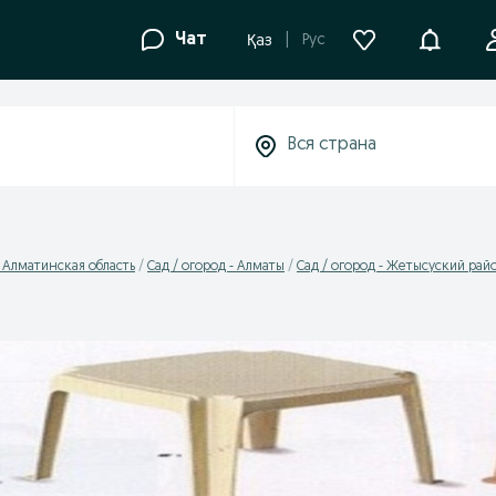
Уведомле
Чат
Рус
Қаз
- Алматинская область
Сад / огород - Алматы
Сад / огород - Жетысуский рай