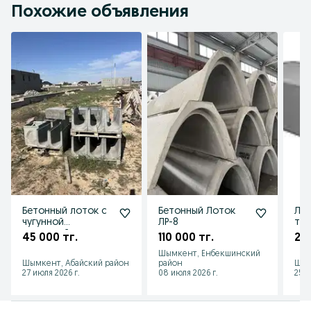
Похожие объявления
Бетонный лоток с
Бетонный Лоток
Лот
чугунной
ЛР-8
теп
решоткой
каб
45 000 тг.
110 000 тг.
22 
Шымкент, Енбекшинский
Шымкент, Абайский район
район
Шым
27 июля 2026 г.
08 июля 2026 г.
25 и