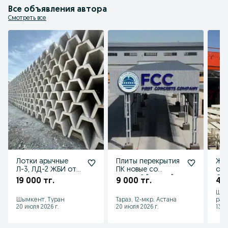
Можем поставлять продукцию железнодорожным транспортом в любой 
Все объявления автора
регион.
Смотреть все
Лотки арычные
Плиты перекрытия
Же
Л-3, ЛД-2 ЖБИ от
ПК новые со
опо
производителя
скидкой "оптом"
СВ-
19 000 тг.
9 000 тг.
47 
нал
Шым
Шымкент, Туран
Тараз, 12-мкр. Астана
рай
20 июля 2026 г.
20 июля 2026 г.
13 и