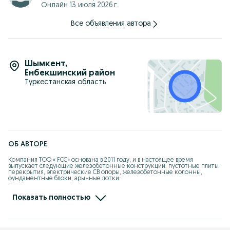
Онлайн 13 июля 2026 г.
Все объявления автора
Шымкент
,
Енбекшинский район
Туркестанская область
ОБ АВТОРЕ
Компания ТОО « FCC» основана в 2011 году, и в настоящее время 
выпускает следующие железобетонные конструкции: пустотные плиты 
перекрытия, электрические СВ опоры, железобетонные колонны, 
фундаментные блоки, арычные лотки.

По выпуску пустотных плит перекрытий и электрических СВ-опор ТОО 
«FCC» является лидером в городе Шымкент и на юге Казахстана по 
объему выпускаемой продукции и качеству. В компании налажено 
Показать полностью
серийное производство электрических СВ-опор 95-2, св 95-3.5, св 110-3.5, 
св 105-3.5. Вся выпускаемая продукция подтверждена сертификатами 
качества. С 2013 по 2024 год ежегодно награждается свидетельством 
лидер отрасли и лидер года по результатам рейтингового анализа 
Национальным бизнес рейтингом.
