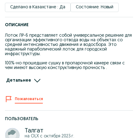
Сделано в Казахстане : Да
Состояние: Новый
ОПИСАНИЕ
Лоток ЛР-6 представляет собой универсальное решение для
организации эффективного отвода воды на объектах со
средней интенсивностью движения и водосбора. Это
надежный параболический лоток для городской
инфраструктуры.
100%-но прошедшие сушку в пропарочной камере связи с
чем имеют высокую конструктивную прочность .
Характеристика Значение
Детальнее
Длина 6110 мм
Материал Бетон марки М300
Ширина 1228 мм
Высота 755 мм
Пожаловаться
Объем бетона 0.568 м³
Ориентировочная пропускная способность Повышенная
Применение Для мелиоративного строительства и сетей
орошения..
ПОЛЬЗОВАТЕЛЬ
Талгат
на OLX с
октября 2023 г.