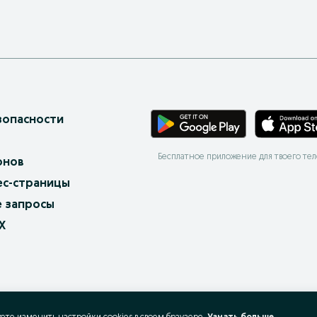
зопасности
Бесплатное приложение для твоего те
онов
ес-страницы
 запросы
X