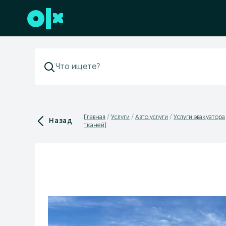
Перейти к нижнему колонтитулу
Главная
Услуги
Авто услуги
Услуги эвакуатора
Назад
тканей)