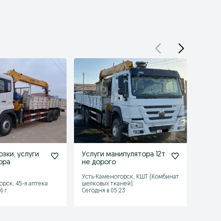
озки, услуги
Услуги манипулятора 12т
Пред
ора
не дорого
манип
Стрел
Усть-Каменогорск, КШТ (Комбинат
Усть-
Имее
орск, 45-я аптека
шелковых тканей)
23
6 г.
Сегодня в 05:23
Сегодн