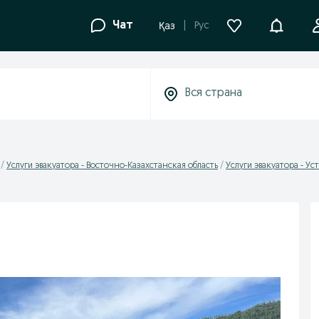
Уведомле
Чат
Рус
Қаз
Услуги эвакуатора - Восточно-Казахстанская область
Услуги эвакуатора - У