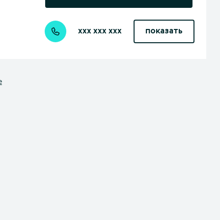
xxx xxx xxx
показать
е