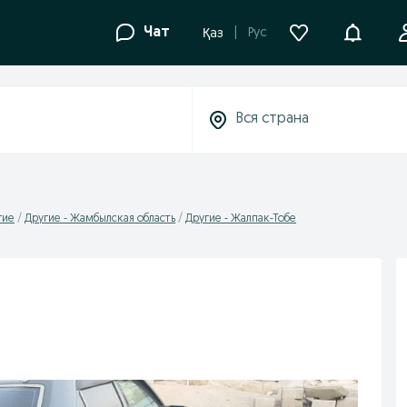
Уведомле
Чат
Рус
Қаз
гие
Другие - Жамбылская область
Другие - Жалпак-Тобе