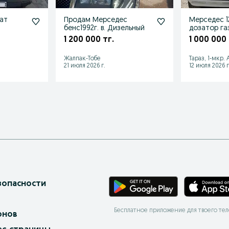
ат
Продам Мерседес
Мерседес 12
бенс1992г. в. Дизельный
дозатор га
1 200 000 тг.
1 000 000 
Жалпак-Тобе
Тараз, 1-мкр.
21 июля 2026 г.
12 июля 2026 г
зопасности
Бесплатное приложение для твоего те
онов