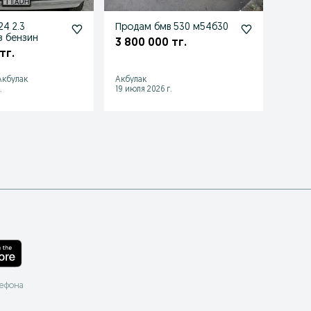
4 2.3
Продам бмв 530 м54б30
Прод
з бензин
3 800 000 тг.
5 50
тг.
 Акбулак
Акбулак
Шашуб
.
19 июля 2026 г.
09 июл
лефона