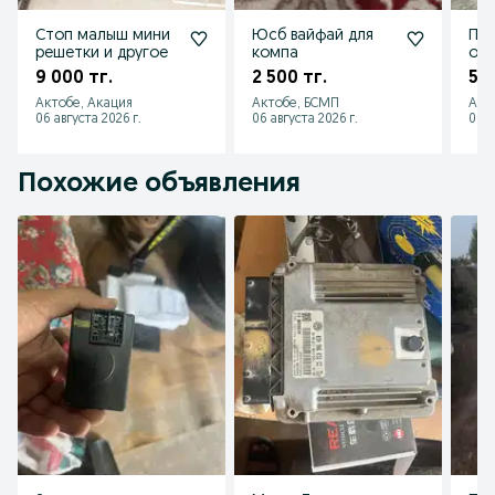
Стоп малыш мини
Юсб вайфай для
Про
решетки и другое
компа
от
со
9 000 тг.
2 500 тг.
5 5
Актобе, Акация
Актобе, БСМП
Акт
06 августа 2026 г.
06 августа 2026 г.
06 а
Похожие объявления