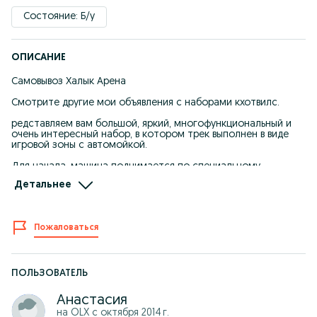
Состояние: Б/у
ОПИСАНИЕ
Самовывоз Халык Арена
Смотрите другие мои объявления с наборами кхотвилс.
редставляем вам большой, яркий, многофункциональный и
очень интересный набор, в котором трек выполнен в виде
игровой зоны с автомойкой.
Для начала, машина поднимается по специальному
подъемнику для того, чтобы помыться в теплой воде.
Детальнее
Далее, пройдя через мойку валиками , при чем это можно
делать не вручную, а механически, автомобиль опускается в
резеруар с холодной водой и меняет цвет.
Пожаловаться
Длина игрушки 50 см.
Набор сочетается с другими автотреками Хот Вилс.
ПОЛЬЗОВАТЕЛЬ
В него будет интересно играть как одному ребенку, так и
нескольким сразу.
Анастасия
на OLX с
октября 2014 г.