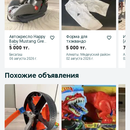
Автокресло Happy
Форма для
Ин
Baby Mustang Grey
тхэквандо
(Ал
9-18 кг
5 000 тг.
5 000 тг.
7 0
Бесагаш
Алматы, Медеуский район
Алм
06 августа 2026 г.
02 августа 2026 г.
02 а
Похожие объявления