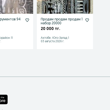
рументов 94
Продам продам продам 1
Авто
набор 20000
комп
порш
20 000 тг.
15 00
орайон 11
Актобе, Юго-Запад 1
Нура
.
03 августа 2026 г.
16 июл