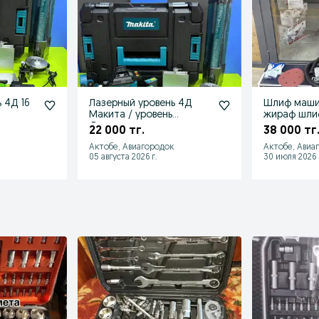
4Д 16
Лазерный уровень 4Д
Шлиф маши
Макита / уровень
жираф шли
Девальт
машина
22 000 тг.
38 000 тг
Актобе, Авиагородок
Актобе, Авиа
05 августа 2026 г.
30 июля 2026 