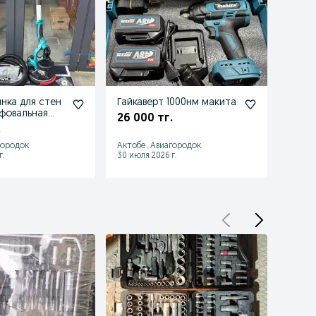
нка для стен
Гайкаверт 1000нм макита
Лазер
фовальная
лучев
26 000 тг.
.
20 0
городок
Актобе, Авиагородок
Актобе
г.
30 июля 2026 г.
30 июл