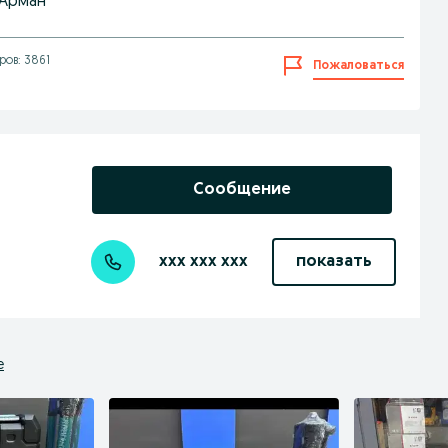
1 Арман
ов: 3861
Пожаловаться
Сообщение
xxx xxx xxx
показать
е