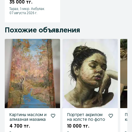
35 000 тг.
Тараз, 1-мкр. Акбулак
07 августа 2026 г.
Похожие объявления
Картины маслом и
Портрет акрилом
При
алмазная мазаика
на холсте по фото
кар
4 700 тг.
10 000 тг.