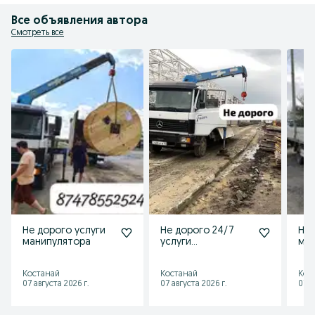
Все объявления автора
Смотреть все
Не дорого услуги
Не дорого 24/7
Не 
манипулятора
услуги
ма
манипулятора
Костанай
Костанай
Кос
07 августа 2026 г.
07 августа 2026 г.
07 а