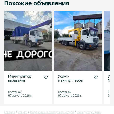
Похожие объявления
Манипулятор
Услуги
Усл
варавайка
манипулятора
Ма
Костанай
Костанай
Кос
07 августа 2026 г.
07 августа 2026 г.
05 а
Главная
Услуги
Перевозки и складские услуги
Междугородние