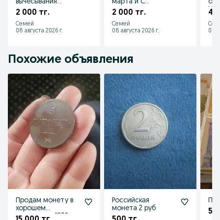
вычесывания
марта и С
отк
шерсти домашних
праздником
Нов
2 000 тг.
2 000 тг.
4 0
питомцев
Октября
Семей
Семей
Сем
08 августа 2026 г.
08 августа 2026 г.
07 а
Похожие объявления
Продам монету в
Российская
Про
хорошем
монета 2 руб
5 0
состоянии, 1832
15 000 тг.
500 тг.