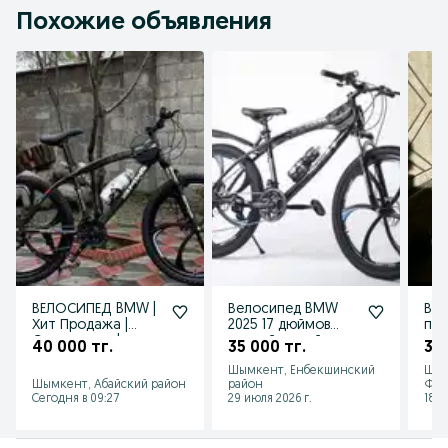
Похожие объявления
ВЕЛОСИПЕД BMW |
Велосипед BMW
Вел
Хит Продажа |
2025 17 дюймов
пр
Спортивные |
черный-синий
40 000 тг.
35 000 тг.
30 
Бесплатная
Шымкент, Енбекшинский
Шым
Доставка
Шымкент, Абайский район
район
Фар
Сегодня в 09:27
29 июля 2026 г.
18 и