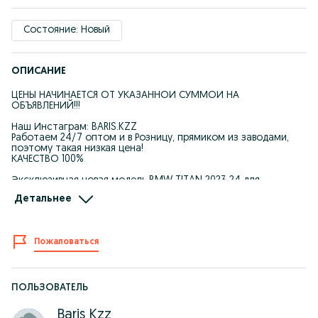
Состояние: Новый
ОПИСАНИЕ
ЦЕНЫ НАЧИНАЕТСЯ ОТ УКАЗАННОЙ СУММОЙ НА
ОБЪЯВЛЕНИЙ!!!
Наш Инстаграм: BARIS.KZZ
Работаем 24/7 оптом и в Розницу, прямиком из заводами,
поэтому такая низкая цена!
КАЧЕСТВО 100%
Эксклюзивная новая модель BMW TITAN 2023 24 для
подростков
Детальнее
Особенности:
Литые диски
Отличный накат
Полная комплектация
Пожаловаться
Качество!
Оптом и в розницу
Характеристика:
ПОЛЬЗОВАТЕЛЬ
17 рама углеродная сталь
26 колеса
Baris Kzz