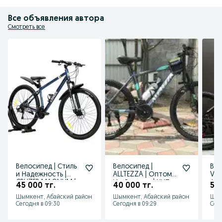
Все объявления автора
Смотреть все
Велосипед | Стиль
Велосипед |
Вел
и Надежность |
ALLTEZZA | Оптом
VE
CRUZER MAGNUM |
И в Розницу | ХИТ
Алю
45 000 тг.
40 000 тг.
55 
26 размер
ПРОДАЖА !!!
Вел
Шымкент, Абайский район
Шымкент, Абайский район
Шым
кол
Сегодня в 09:30
Сегодня в 09:29
Сего