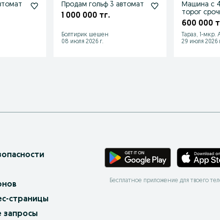
ам гольф3 автомат
Продам гольф 3 автомат
Машина с 4
торог сроч
1 000 000 тг.
деньги
600 000 т
Болтирик шешен
Тараз, 1-мкр.
08 июля 2026 г.
29 июля 2026 г
зопасности
Бесплатное приложение для твоего те
онов
ес-страницы
 запросы