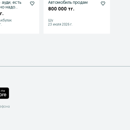
 ауди, есть
Автомобиль продам
Прод
но надо
800 000 тг.
500 
г.
 Акбулак
Шу
Туркс
.
23 июля 2026 г.
13 июл
лефона