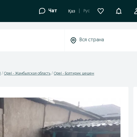
Уведомле
Чат
Рус
Қаз
l
Opel - Жамбылская область
Opel - Болтирик шешен