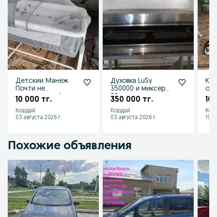
Детскии Манеж
Духовка LuSy
Кол
Почти не
350000 и миксер
от
пользовались!
30л
сос
10 000 тг.
350 000 тг.
10 
Ман
Кордай
Кордай
Кор
03 августа 2026 г.
03 августа 2026 г.
19 и
Похожие объявления