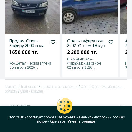
Продам Опель
Опель зафира год
Авт
Зафиру 2000 года
2002. Объем 1.8 куб
Zaf
1 650 000 тг.
2 200 000 тг.
2 2
Шымкент, Аль-
Кокшетау, Первая аптека
Фарабийский район
Пет
08 августа 2026 г.
02 августа 2026 г.
18 и
Главная
Транспорт
Легковые автомобили
Opel
Opel - Жамбылская
область
Opel - Кордай
КАТЕГОРИЯ
Этот сайт использует cookies. Вы можете изменить настройки cookies
ID:
396641964
в своeм браузере.
Узнать больше
Просмотров: 136