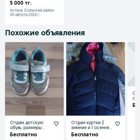
состояний .
5 000 тг.
Астана, Есильский район
06 августа 2026 г.
Похожие объявления
От
сух
за
Бе
хле
Отдам детскую
Отдам куртки 2
обувь, размеры
зимние и 1 осенняя
разные
для девочек
Бесплатно
Бесплатно