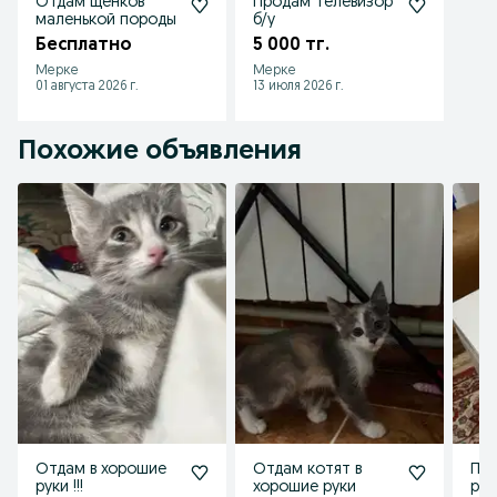
Отдам щенков
Продам телевизор
маленькой породы
б/у
Бесплатно
5 000 тг.
Мерке
Мерке
01 августа 2026 г.
13 июля 2026 г.
Похожие объявления
Отдам в хорошие
Отдам котят в
При
руки !!!
хорошие руки
pro