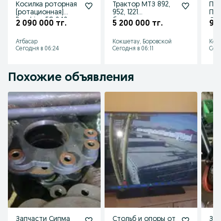
Косилка роторная
Трактор МТЗ 892,
ПКУ
(ротационная)
952, 1221
ПФ-
Runshine EC-240
белорусская
СИ
2 090 000 тг.
5 200 000 тг.
99
Китайский аналог
сборка. Отличное
КУН
SAMASZ
состояние
МТ
Атбасар
Кокшетау, Боровской
Кок
Сегодня в 06:24
Сегодня в 06:11
Сего
Похожие объявления
Запчасти Сипма
Стольб и опоры от
Зап