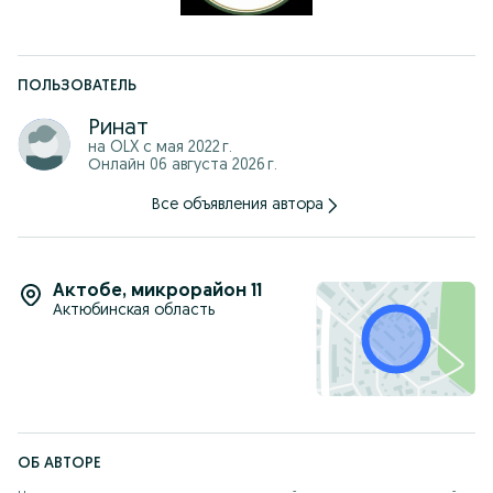
вязального аппарата, шпагат, втулки.
На Metal - Fach палец вязального подборщика, шестерня
звездочка, цепь, ролик, вал, ротор, барабан.
ПОЛЬЗОВАТЕЛЬ
В наличии всегда, так же имеется большой выбор пресс-
подборщиков, привезенных с Европы, сельскохозяйственная
Ринат
техника, прочая коммунальная техника, тракторы МТЗ
белорусской сборки, косилки Lisicki, Wirax. РУМы, грабли-
на OLX с
мая 2022 г.
ворошилки ГВН, ГВС, ямобуры, плуги, дисковые бороны, жатки
Онлайн 06 августа 2026 г.
и многое многое другое!
Все объявления автора
В наличии отвалы тракторные на МТЗ коммунальные и
бульдозерные с гидравликой и без!
Вся техника оригинальная, качество проверено временем,
тысячи довольных покупателей!
Актобе
,
микрорайон 11
Актюбинская область
ОБ АВТОРЕ