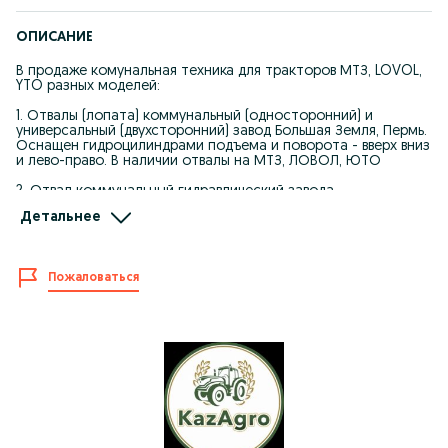
ОПИСАНИЕ
В продаже комунальная техника для тракторов МТЗ, LOVOL,
YTO разных моделей:
1. Отвалы (лопата) коммунальный (односторонний) и
универсальный (двухсторонний) завод Большая Земля, Пермь.
Оснащен гидроцилиндрами подъема и поворота - вверх вниз
и лево-право. В наличии отвалы на МТЗ, ЛОВОЛ, ЮТО
2. Отвал коммунальный гидравлический завода
СибДорСельмаш для МТЗ.
Детальнее
В продаже оригинальные запчасти на продукцию заводов
Lisicki / Wirax Sipma Metal - Fach
Пожаловаться
Можно оформить через банк на 12 месяцев!!! Любые запчасти
за любую цену можно оформить в рассрочку!
В наличии такие запчасти, как: ротор в сборе, ротор
(морковка), ступицы (всех видов), карданы, рамы ( ванны ),
валы, ножи, тарелки (диски), ремни, приставка КПЛ, пыльник,
подшипники, опорные тарелки, штопорные кольца, крышка
барабана, болты и многое другое!
На Sipma: ролик поршня, игла вязального аппарата,
вязальный аппарат, палец подборщика, цепь, кардан,
редуктор, ступица вязального аппарата, шестерня привода