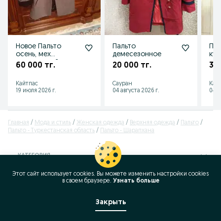
Новое Пальто
Пальто
Пал
осень, мех
демесезонное
кур
натуральный и
60 000 тг.
20 000 тг.
35 
съемный . Размер
48, подойдет на
Кайтпас
Сауран
Кай
19 июля 2026 г.
04 августа 2026 г.
04 а
Главная
Мода и стиль
Женская одежда
Верхняя одежда
Пальто
Пальто - Туркестанская область
Пальто - Шарапхана
КАТЕГОРИЯ
Этот сайт использует cookies. Вы можете изменить настройки cookies
ID:
364486679
в своeм браузере.
Узнать больше
Просмотров: 125
Закрыть
Позвонить / SMS
Сообщение