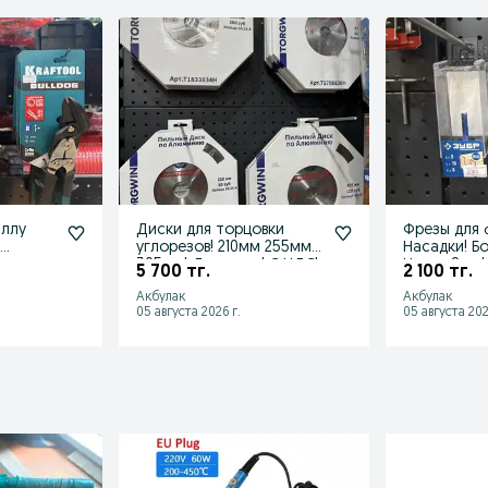
аллу
Диски для торцовки
Фрезы для 
!
углорезов! 210мм 255мм
Насадки! Б
ты до
305мм! Доставка! С НДС!
Цанга 8мм!
5 700 тг.
2 100 тг.
НДС!
Акбулак
Акбулак
05 августа 2026 г.
05 августа 202