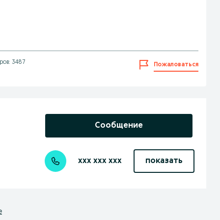
ров: 3487
Пожаловаться
Сообщение
xxx xxx xxx
показать
е