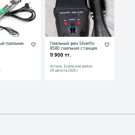
ый паяльник
Паяльный фен Silverflo
Прод
858D паяльная станция
паяль
11 900 тг.
4 00
Астана, Есильский район
Астан
.
05 августа 2026 г.
19 июл