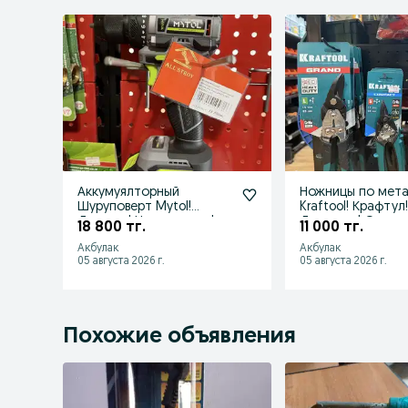
Аккумуялторный
Ножницы по мет
Шуруповерт Mytol!
Kraftool! Крафтул
Досавка! Низкие цены!
Доставка! Откры
18 800 тг.
11 000 тг.
Акции! Скидки!
23:00! НДС!
Акбулак
Акбулак
05 августа 2026 г.
05 августа 2026 г.
Похожие объявления