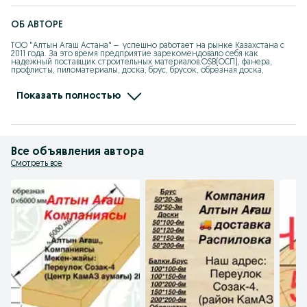
ОБ АВТОРЕ
ТОО "Алтын Агаш Астана" –  успешно работает на рынке Казахстана с 
2011 года. За это время предприятие зарекомендовало себя как 
надежный поставщик строительных материалов.OSB(ОСП), фанера, 
профлисты, пиломатериалы, доска, брус, брусок, обрезная доска, 
необрезная доска, шифер советский, крашеный шифер, крашенный 
профлист, оцинкованный профлист, ондулин, ондувилла, черепица 
ондулин, неавтоклавный газоблок, утеплитель, минплита, утеплители 
Показать полностью
Теплокнауф, изовер, песок, мелкий песок, крупный песок, пеноплекс, 
пеноплекс комфорт, пеноплекс стена, пеноплекс основа, фанера 
березовая, фанера хвойная, подложка, подложка с фольгой, вагонка, 
евровагонка, штукатурка, декоративная штукатурка, утеплитель тизол, 
мбор, стропила 50*150, брус 100*100, обрешетка, черепица, 

ламинированная фанера, гидро изоляция, пароизоляция унифлекс, 
Все объявления автора
рубериод, OSB-3 в Нур-Султане, ОСП-плита, ОСП 1,25*2,5, купить ОСП в 
Астане, ОСП 1,22*2,44, Фанера ФК, Купить фанеру в Астане,  Фанера 
Смотреть все
Астана, Фанера 10мм в Нур-Султане, Фанера 3мм 1,525*1,525, Фанера 
3мм, Фанера 4мм, Фанера 5мм, Фанера 6мм, фанера ФК 4/4, Фанера 
березовая ЛФ 1/1 9мм, Фанера ФК  2/2, фанера ФК 2/4, Фанера ФК 3/4, 
Фанера березовая ФСФ сорт 4/4, Фанера хвойная ФСФ , ДВП,  Фанера 
березовая 1,22*2,44, обрешетка 25*100, брус 150*200, брус 150*150, брусок 
50*50, брусок 50*30, доска обрезня 50*100, необрезная доска 25*6, 
доска обрезная 25*120, доска обрезная 25*150, доска обрезная 50*200, 
брус 100*150, брус 150*150, купить фанеру