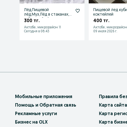
Лёд,Пищевой
Пищевой лед куби
лёд,Муз,Лёд в стаканах,
коктейлей
кубиковый лёд
300 тг.
400 тг.
Актобе, микрорайон 11
Актобе, микрорайон 
Сегодня в 08:43
09 июля 2026 г.
Мобильные приложения
Правила бе
Помощь и Обратная связь
Карта сайта
Рекламные услуги
Карта реги
Бизнес на OLX
Карта бизн