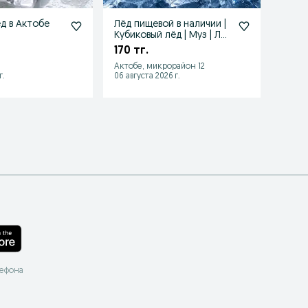
д в Актобе
Лёд пищевой в наличии |
Прозр
Кубиковый лёд | Муз | Лёд
доста
в стакане
170 тг.
400 
Актобе, микрорайон 12
Актобе
г.
06 августа 2026 г.
Сегодн
лефона