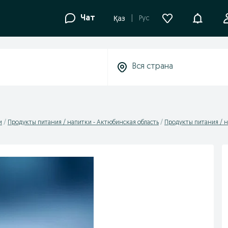
Уведомле
Чат
Рус
Қаз
и
Продукты питания / напитки - Актюбинская область
Продукты питания / н