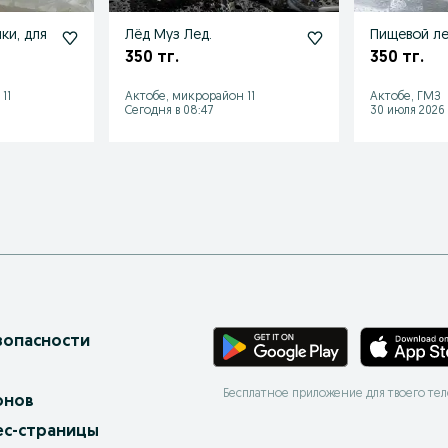
ки, для
Лёд Муз Лед.
Пищевой ле
350 тг.
350 тг.
11
Актобе, микрорайон 11
Актобе, ГМЗ
Сегодня в 08:47
30 июля 2026 
зопасности
Бесплатное приложение для твоего те
онов
ес-страницы