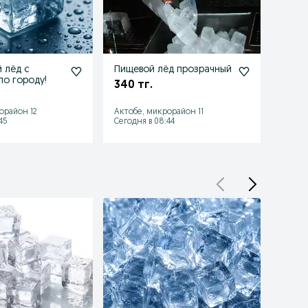
 лёд с
Пищевой лёд прозрачный
Лёд,М
по городу!
340 тг.
350 
орайон 12
Актобе, микрорайон 11
Актобе
45
Сегодня в 08:44
Сегодн