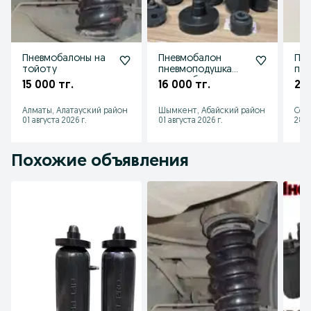
Пневмобалоны на
Пневмобалон
Пн
тойоту
пневмоподушка
пне
пневмобаллоны
пн
15 000 тг.
16 000 тг.
2 2
для усиления
пн
Клиренса
пн
Алматы, Алатауский район
Шымкент, Абайский район
Сем
01 августа 2026 г.
01 августа 2026 г.
28 и
Похожие объявления