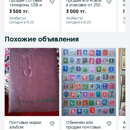
Продам сотовые
Продам все новое
Буд
телефоны, USB и
в упаковке от 2500
по 
зарядки на
тг
3 500 тг.
3 000 тг.
1 0
samsung
Экибастуз
Экибастуз
Эки
Сегодня в 15:20
Сегодня в 15:20
Сего
Похожие объявления
Почтовые марки
Обменяю или
Аль
альбом
продам почтовые
мар