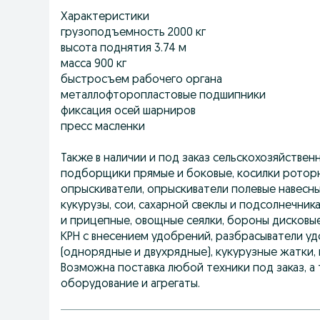
Характеристики
грузоподъемность 2000 кг
высота поднятия 3.74 м
масса 900 кг
быстросъем рабочего органа
металлофторопластовые подшипники
фиксация осей шарниров
пресс масленки
Также в наличии и под заказ сельскохозяйствен
подборщики прямые и боковые, косилки роторные
опрыскиватели, опрыскиватели полевые навесные
кукурузы, сои, сахарной свеклы и подсолнечник
и прицепные, овощные сеялки, бороны дисковы
КРН с внесением удобрений, разбрасыватели у
(однорядные и двухрядные), кукурузные жатки,
Возможна поставка любой техники под заказ, а 
оборудование и агрегаты.