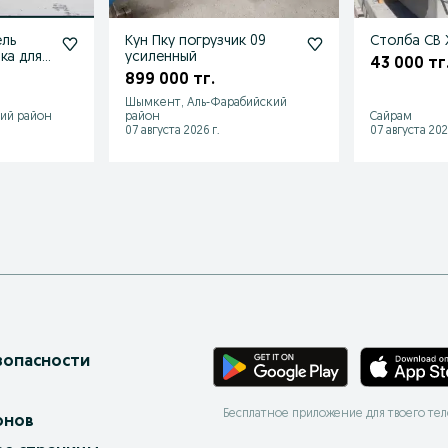
ель
Кун Пку погрузчик 09
Столба СВ
ка для
усиленный
43 000 тг
уруз
899 000 тг.
Шымкент, Аль-Фарабийский
ий район
район
Сайрам
07 августа 2026 г.
07 августа 202
зопасности
Бесплатное приложение для твоего те
онов