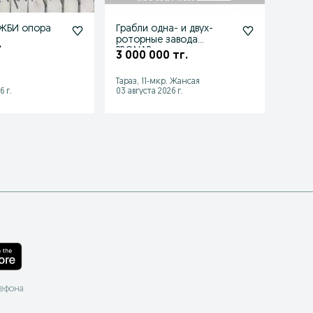
 ЖБИ опора
Грабли одна- и двух-
Элек
роторные завода
муфт
.
PRONAR
3 000 000 тг.
320 
Тараз, 11-мкр. Жансая
Шымке
6 г.
03 августа 2026 г.
06 авгу
лефона