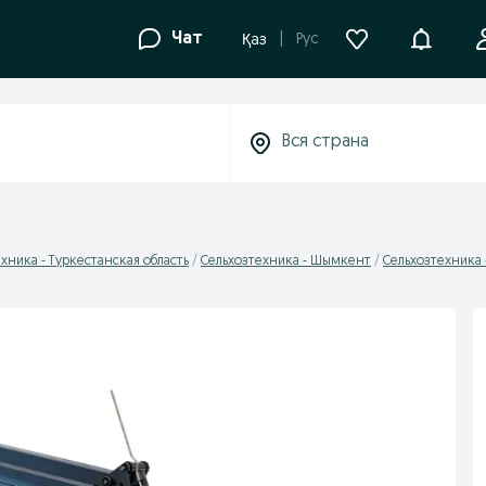
Уведомле
Чат
Рус
Қаз
хника - Туркестанская область
Сельхозтехника - Шымкент
Сельхозтехника 