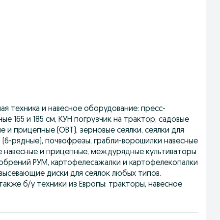
ная техника и навесное оборудование: пресс-
 165 и 185 см, КУН погрузчик на трактор, садовые
 и прицепные (ОВТ), зерновые сеялки, сеялки для
а (6-рядные), почвофрезы, грабли-ворошилки навесные
е навесные и прицепные, междурядные культиваторы
добрений РУМ, картофелесажалки и картофелекопалки
 высевающие диски для сеялок любых типов.
также б/у техники из Европы: тракторы, навесное