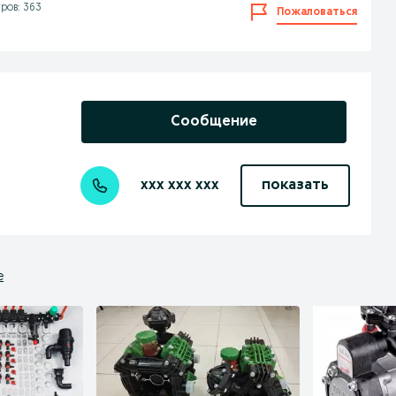
ров: 363
Пожаловаться
Сообщение
xxx xxx xxx
показать
е