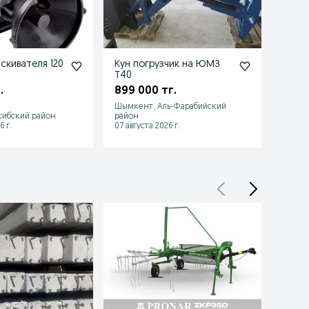
скивателя 120
Кун погрузчик на ЮМЗ
бачо
Т40
КРН У
.
899 000 тг.
97 0
Шымкент, Аль-Фарабийский
сибский район
район
Алмат
6 г.
07 августа 2026 г.
07 авгу