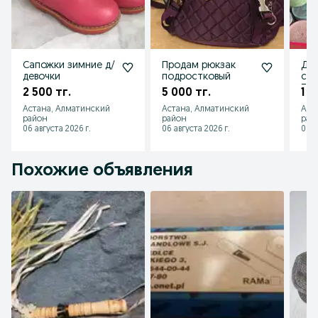
Сапожки зимние д/
Продам рюкзак
Ди
девочки
подростковый
сов
Тем
2 500 тг.
5 000 тг.
1 0
Ска
Астана, Алматинский
Астана, Алматинский
Аст
район
район
рай
06 августа 2026 г.
06 августа 2026 г.
06 а
Похожие объявления