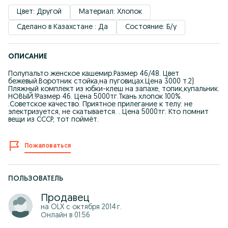
Цвет: Другой
Материал: Хлопок
Сделано в Казахстане : Да
Состояние: Б/у
ОПИСАНИЕ
Полупальто женское кашемир.Размер 46/48. Цвет
бежевый.Воротник стойка,на пуговицах.Цена 3000 т.2)
Пляжный комплект из юбки-клеш на запахе, топик,купальник.
НОВЫЙ.!Размер 46. Цена 5000тг.Ткань хлопок 100%.
.Советское качество. Приятное прилегание к телу: не
электризуется, не скатывается. . Цена 5000тг. Кто помнит
вещи из СССР, тот поймёт.
Пожаловаться
ПОЛЬЗОВАТЕЛЬ
Продавец
на OLX с
октября 2014 г.
Онлайн в 01:56