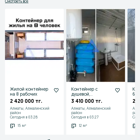
Также сдаем в аренду:

Смотреть все
- жилые контейнеры в аренду

- вагончики жилые в аренду

Минимальный срок аренды - 1 месяца.

Осуществляем доставку по Алматы и Казахстану.
Жилой контейнер
Контейнер с
Ко
на 8 рабочих
душевой,
6,0
санузлом,
2 420 000 тг.
3 410 000 тг.
2 1
туалетом
Алматы, Алмалинский
Алматы, Алмалинский
Алм
район
район
рай
Сегодня в 03:28
Сегодня в 03:27
Сего
15 м²
12 м²