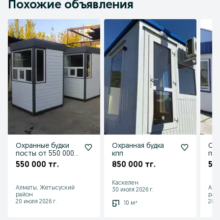
Похожие объявления
Охранные будки
Охранная будка
Охр
посты от 550 000
кпп
под
тысяча с
550 000 тг.
850 000 тг.
550
доставкой год
гарантии
Каскелен
Алматы, Жетысуский
Алм
30 июля 2026 г.
район
рай
20 июля 2026 г.
28 и
10 м²