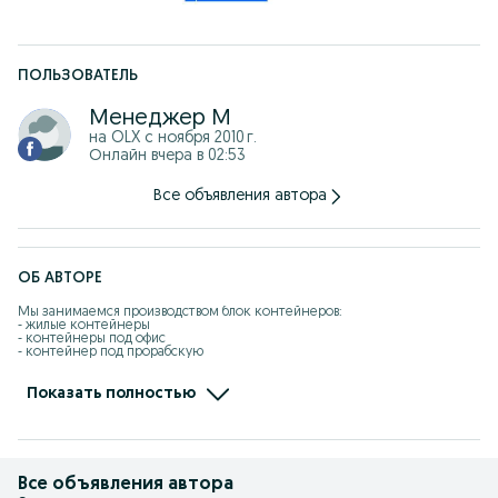
ПОЛЬЗОВАТЕЛЬ
Менеджер M
на OLX с
ноября 2010 г.
Онлайн вчера в 02:53
Все объявления автора
ОБ АВТОРЕ
Мы занимаемся производством блок контейнеров:

- жилые контейнеры

- контейнеры под офис

- контейнер под прорабскую

- контейнеры под жилье

- вагончики 

- бытовки

Показать полностью
- вагон дома на шасси

- вагончики на колесах

Работаем официально с документами, выписываем счет фактуры, 
накладные. Производим оплаты наличными и безналичному расчету. 
Если кому нужно выписываем с НДС и без НДС.

Все объявления автора