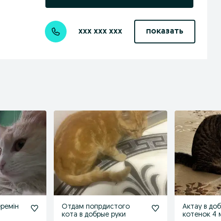
xxx xxx xxx
показать
еремін
Отдам попрдистого
Актау в до
кота в добрые руки
котенок 4 