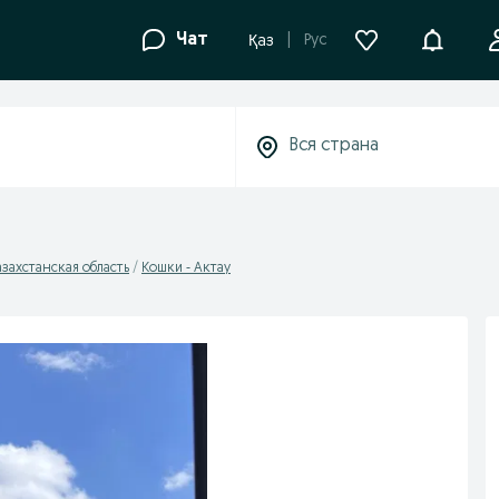
Уведомле
Чат
Рус
Қаз
захстанская область
Кошки - Актау