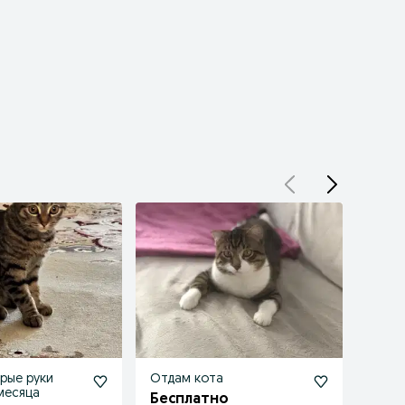
брые руки
Отдам кота
Отдам
месяца
котя
Бесплатно