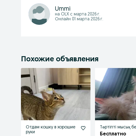
Ummi
на OLX с
марта 2026 г.
Онлайн 01 марта 2026 г.
Похожие объявления
Отдам кошку в хорошие
Тәртіпті мысық б
руки
Бесплатно